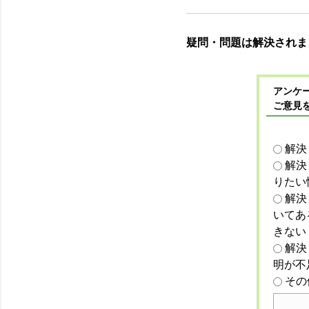
疑問・問題は解決されま
アンケー
ご意見
解決
解決
りたい
解決
いてあ
きない
解決
明が不
その