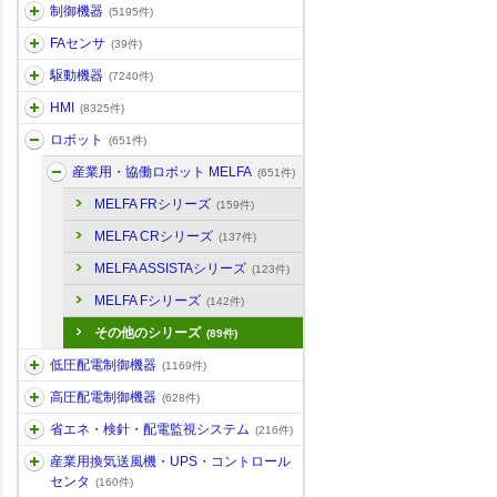
制御機器
(5195件)
FAセンサ
(39件)
駆動機器
(7240件)
HMI
(8325件)
ロボット
(651件)
産業用・協働ロボット MELFA
(651件)
MELFA FRシリーズ
(159件)
MELFA CRシリーズ
(137件)
MELFA ASSISTAシリーズ
(123件)
MELFA Fシリーズ
(142件)
その他のシリーズ
(89件)
低圧配電制御機器
(1169件)
高圧配電制御機器
(628件)
省エネ・検針・配電監視システム
(216件)
産業用換気送風機・UPS・コントロール
センタ
(160件)