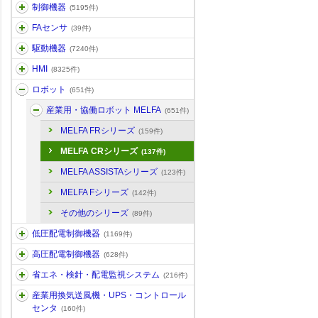
制御機器
(5195件)
FAセンサ
(39件)
駆動機器
(7240件)
HMI
(8325件)
ロボット
(651件)
産業用・協働ロボット MELFA
(651件)
MELFA FRシリーズ
(159件)
MELFA CRシリーズ
(137件)
MELFA ASSISTAシリーズ
(123件)
MELFA Fシリーズ
(142件)
その他のシリーズ
(89件)
低圧配電制御機器
(1169件)
高圧配電制御機器
(628件)
省エネ・検針・配電監視システム
(216件)
産業用換気送風機・UPS・コントロール
センタ
(160件)