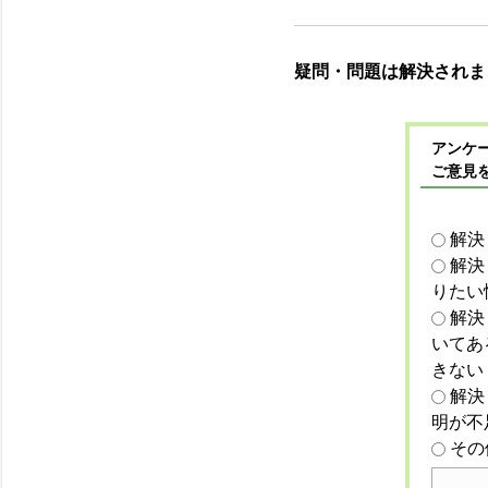
疑問・問題は解決されま
アンケー
ご意見
解決
解決
りたい
解決
いてあ
きない
解決
明が不
その