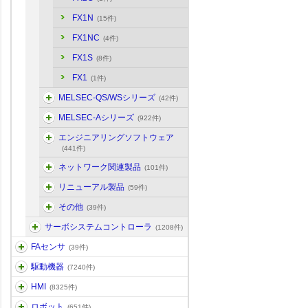
FX1N
(15件)
FX1NC
(4件)
FX1S
(8件)
FX1
(1件)
MELSEC-QS/WSシリーズ
(42件)
MELSEC-Aシリーズ
(922件)
エンジニアリングソフトウェア
(441件)
ネットワーク関連製品
(101件)
リニューアル製品
(59件)
その他
(39件)
サーボシステムコントローラ
(1208件)
FAセンサ
(39件)
駆動機器
(7240件)
HMI
(8325件)
ロボット
(651件)