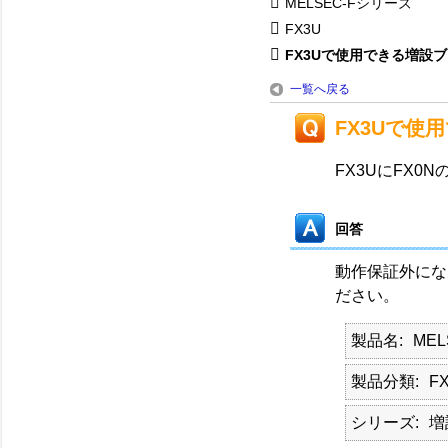
MELSEC-Fシリーズ
FX3U
FX3Uで使用できる増設ブロ
一覧へ戻る
FX3Uで使
FX3UにFX
回答
動作保証外にな
ださい。
製品名
ME
製品分類
F
シリーズ
増