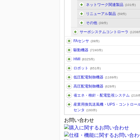
ネットワーク関連製品
(101件)
リニューアル製品
(59件)
その他
(39件)
サーボシステムコントローラ
(1208
FAセンサ
(39件)
駆動機器
(7240件)
HMI
(8325件)
ロボット
(651件)
低圧配電制御機器
(1169件)
高圧配電制御機器
(628件)
省エネ・検針・配電監視システム
(216件
産業用換気送風機・UPS・コントロー
センタ
(160件)
お問い合わせ