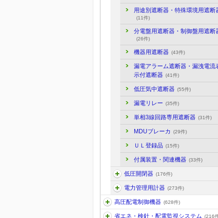
用途別遮断器・特殊環境用遮断
(11件)
分電盤用遮断器・制御盤用遮断
(26件)
機器用遮断器
(43件)
漏電アラーム遮断器・漏洩電流
示付遮断器
(41件)
低圧気中遮断器
(55件)
漏電リレー
(35件)
単相3線回路専用遮断器
(31件)
MDUブレーカ
(29件)
ＵＬ登録品
(15件)
付属装置・関連機器
(33件)
低圧開閉器
(176件)
電力管理用計器
(273件)
高圧配電制御機器
(628件)
省エネ・検針・配電監視システム
(216件