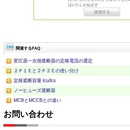
はいたしかねます
関連するFAQ
変圧器一次側遮断器の定格電流の選定
２Ｐ１Ｅと２Ｐ２Ｅの使い分け
定格遮断容量 Icu/Ics
ノーヒューズ遮断器
MCBとMCCBとの違い
お問い合わせ