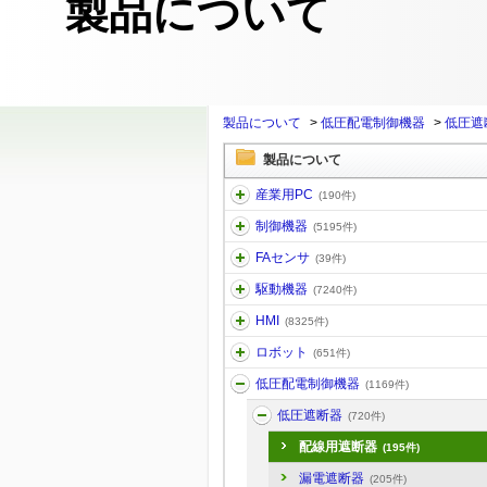
製品について
製品について
>
低圧配電制御機器
>
低圧遮
製品について
産業用PC
(190件)
制御機器
(5195件)
FAセンサ
(39件)
駆動機器
(7240件)
HMI
(8325件)
ロボット
(651件)
低圧配電制御機器
(1169件)
低圧遮断器
(720件)
配線用遮断器
(195件)
漏電遮断器
(205件)