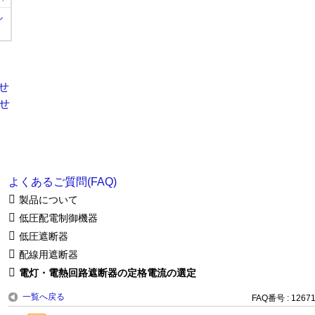
ル
よくあるご質問(FAQ)
製品について
低圧配電制御機器
低圧遮断器
配線用遮断器
電灯・電熱回路遮断器の定格電流の選定
一覧へ戻る
FAQ番号 : 1267