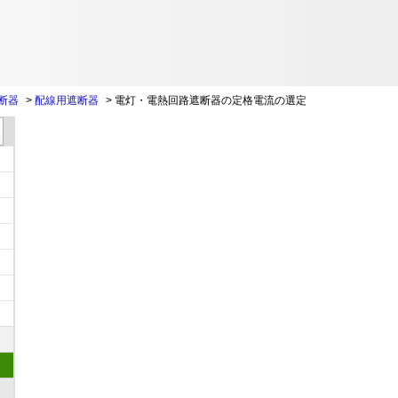
断器
>
配線用遮断器
>
電灯・電熱回路遮断器の定格電流の選定