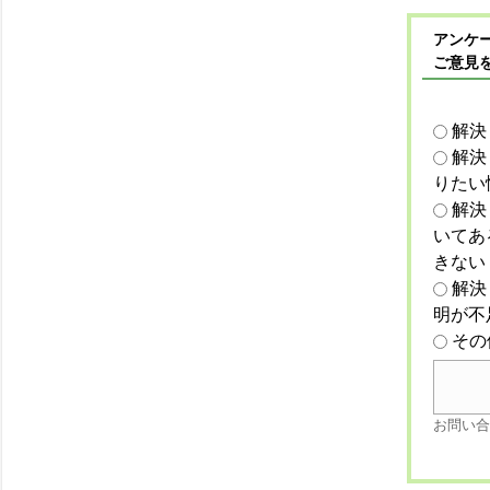
アンケー
ご意見
解決
解決
りたい
解決
いてあ
きない
解決
明が不
その
お問い合