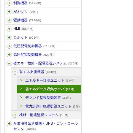
制御機器
(5195件)
FAセンサ
(39件)
駆動機器
(7240件)
HMI
(8325件)
ロボット
(651件)
低圧配電制御機器
(1169件)
高圧配電制御機器
(628件)
省エネ・検針・配電監視システム
(216件)
省エネ支援機器
(163件)
エネルギー計測ユニット
(64件)
省エネデータ収集サーバ
(63件)
デマンド監視制御装置
(33件)
電力計測／絶縁監視ユニット
(3件)
検針・配電監視システム
(53件)
産業用換気送風機・UPS・コントロール
センタ
(160件)