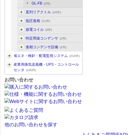
GL-FB
(2件)
直列リアクトル
(10件)
低圧進相
(11件)
放電コイル
(3件)
特定用途コンデンサ
(1件)
進相コンデンサ設備
(1件)
省エネ・検針・配電監視システム
(216件)
産業用換気送風機・UPS・コントロール
センタ
(160件)
お問い合わせ
他のお問い合わせを探す
よくあるご質問(FAQ)