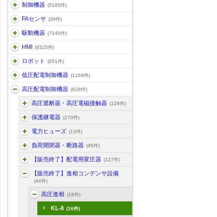
制御機器
(5195件)
FAセンサ
(39件)
駆動機器
(7240件)
HMI
(8325件)
ロボット
(651件)
低圧配電制御機器
(1169件)
高圧配電制御機器
(628件)
高圧遮断器・高圧電磁接触器
(129件)
保護継電器
(270件)
電力ヒューズ
(13件)
負荷開閉器・断路器
(45件)
【販売終了】配電用変圧器
(127件)
【販売終了】進相コンデンサ設備
(44件)
高圧進相
(18件)
KL-8
(16件)