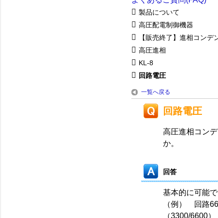
製品について
高圧配電制御機器
【販売終了】進相コンデ
高圧進相
KL-8
回路電圧
一覧へ戻る
回路電圧
高圧進相コンデ
か。
回答
基本的に可能で
（例） 回路6
（3300/6600