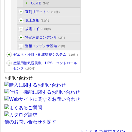
GL-FB
(2件)
直列リアクトル
(10件)
低圧進相
(11件)
放電コイル
(3件)
特定用途コンデンサ
(1件)
進相コンデンサ設備
(1件)
省エネ・検針・配電監視システム
(216件)
産業用換気送風機・UPS・コントロール
センタ
(160件)
お問い合わせ
他のお問い合わせを探す
よくあるご質問(FAQ)