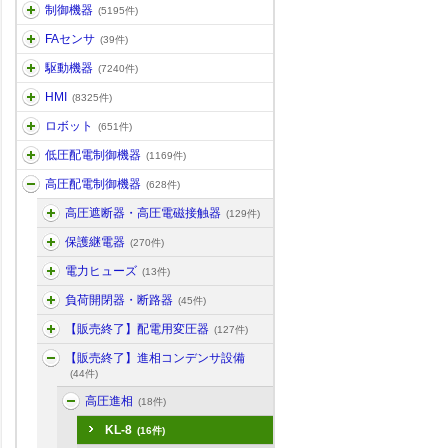
制御機器
(5195件)
FAセンサ
(39件)
駆動機器
(7240件)
HMI
(8325件)
ロボット
(651件)
低圧配電制御機器
(1169件)
高圧配電制御機器
(628件)
高圧遮断器・高圧電磁接触器
(129件)
保護継電器
(270件)
電力ヒューズ
(13件)
負荷開閉器・断路器
(45件)
【販売終了】配電用変圧器
(127件)
【販売終了】進相コンデンサ設備
(44件)
高圧進相
(18件)
KL-8
(16件)