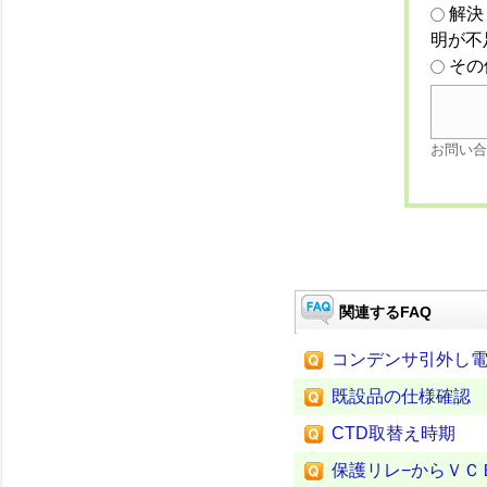
解決
明が不
その
お問い合
関連するFAQ
コンデンサ引外し電
既設品の仕様確認
CTD取替え時期
保護リレ−からＶＣ