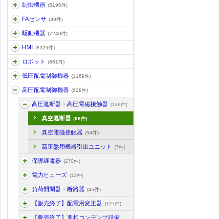
制御機器
(5195件)
FAセンサ
(39件)
駆動機器
(7240件)
HMI
(8325件)
ロボット
(651件)
低圧配電制御機器
(1169件)
高圧配電制御機器
(628件)
高圧遮断器・高圧電磁接触器
(129件)
真空遮断器
(68件)
真空電磁接触器
(54件)
高圧盤用機器引出ユニット
(7件)
保護継電器
(270件)
電力ヒューズ
(13件)
負荷開閉器・断路器
(45件)
【販売終了】配電用変圧器
(127件)
【販売終了】進相コンデンサ設備