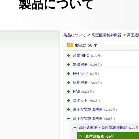
製品について
製品について
>
高圧配電制御機器
>
高圧遮
製品について
産業用PC
(190件)
制御機器
(5195件)
FAセンサ
(39件)
駆動機器
(7240件)
HMI
(8325件)
ロボット
(651件)
低圧配電制御機器
(1169件)
高圧配電制御機器
(628件)
高圧遮断器・高圧電磁接触器
(129件
真空遮断器
(68件)