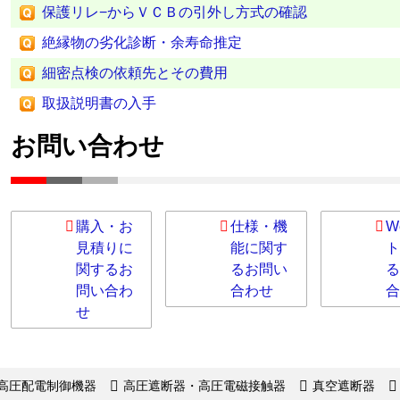
保護リレ−からＶＣＢの引外し方式の確認
絶縁物の劣化診断・余寿命推定
細密点検の依頼先とその費用
取扱説明書の入手
お問い合わせ
購入・お
仕様・機
W
見積りに
能に関す
ト
関するお
るお問い
る
問い合わ
合わせ
合
せ
高圧配電制御機器
高圧遮断器・高圧電磁接触器
真空遮断器