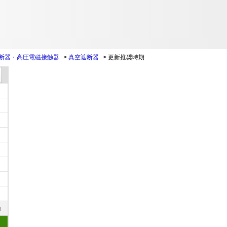
断器・高圧電磁接触器
>
真空遮断器
>
更新推奨時期
)