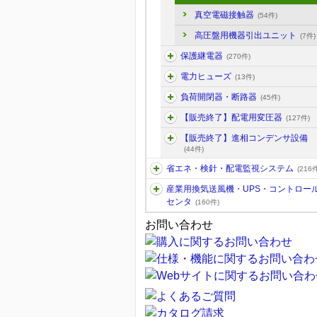
真空電磁接触器
(54件)
高圧盤用機器引出ユニット
(7件)
保護継電器
(270件)
電力ヒューズ
(13件)
負荷開閉器・断路器
(45件)
【販売終了】配電用変圧器
(127件)
【販売終了】進相コンデンサ設備
(44件)
省エネ・検針・配電監視システム
(216件
産業用換気送風機・UPS・コントロー
センタ
(160件)
お問い合わせ