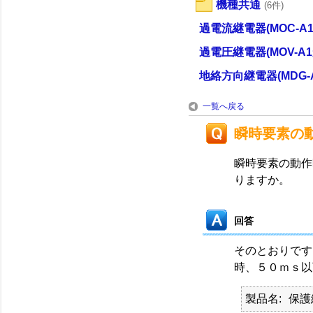
機種共通
(6件)
過電流継電器(MOC-A1
過電圧継電器(MOV-A1
地絡方向継電器(MDG-A
一覧へ戻る
瞬時要素の
瞬時要素の動作
りますか。
回答
そのとおりです
時、５０ｍｓ以
製品名
保護