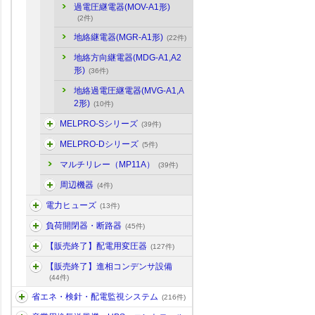
過電圧継電器(MOV-A1形)
(2件)
地絡継電器(MGR-A1形)
(22件)
地絡方向継電器(MDG-A1,A2
形)
(36件)
地絡過電圧継電器(MVG-A1,A
2形)
(10件)
MELPRO-Sシリーズ
(39件)
MELPRO-Dシリーズ
(5件)
マルチリレー（MP11A）
(39件)
周辺機器
(4件)
電力ヒューズ
(13件)
負荷開閉器・断路器
(45件)
【販売終了】配電用変圧器
(127件)
【販売終了】進相コンデンサ設備
(44件)
省エネ・検針・配電監視システム
(216件)