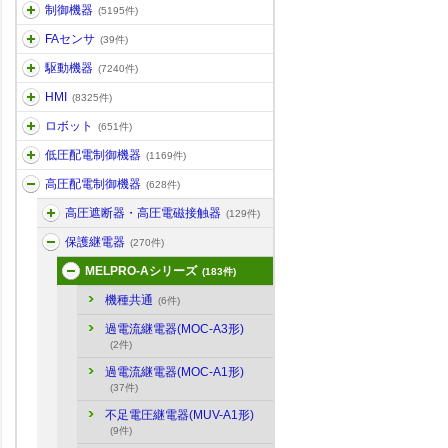
制御機器
(5195件)
FAセンサ
(39件)
駆動機器
(7240件)
HMI
(8325件)
ロボット
(651件)
低圧配電制御機器
(1169件)
高圧配電制御機器
(628件)
高圧遮断器・高圧電磁接触器
(129件)
保護継電器
(270件)
MELPRO-Aシリーズ
(183件)
機種共通
(6件)
過電流継電器(MOC-A3形)
(2件)
過電流継電器(MOC-A1形)
(37件)
不足電圧継電器(MUV-A1形)
(9件)