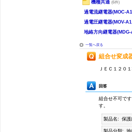
機種共通
(6件)
過電流継電器(MOC-A1
過電圧継電器(MOV-A1
地絡方向継電器(MDG-A
一覧へ戻る
組合せ変成
ＪＥＣ１２０１
回答
組合せ不可です
す。
製品名
保護
製品分類
地