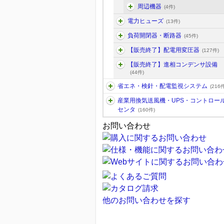
周辺機器
(4件)
電力ヒューズ
(13件)
負荷開閉器・断路器
(45件)
【販売終了】配電用変圧器
(127件)
【販売終了】進相コンデンサ設備
(44件)
省エネ・検針・配電監視システム
(216件
産業用換気送風機・UPS・コントロー
センタ
(160件)
お問い合わせ
他のお問い合わせを探す