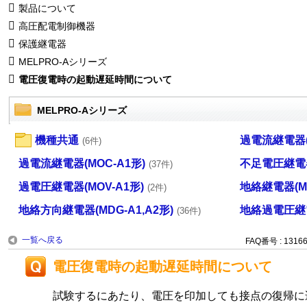
製品について
高圧配電制御機器
保護継電器
MELPRO-Aシリーズ
電圧復電時の起動遅延時間について
MELPRO-Aシリーズ
機種共通
過電流継電器(
(6件)
過電流継電器(MOC-A1形)
不足電圧継電器
(37件)
過電圧継電器(MOV-A1形)
地絡継電器(MG
(2件)
地絡方向継電器(MDG-A1,A2形)
地絡過電圧継電器
(36件)
一覧へ戻る
FAQ番号 : 1316
電圧復電時の起動遅延時間について
試験するにあたり、電圧を印加しても接点の復帰に