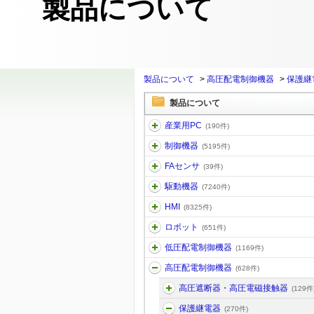
製品について
製品について
>
高圧配電制御機器
>
保護継
製品について
産業用PC
(190件)
制御機器
(5195件)
FAセンサ
(39件)
駆動機器
(7240件)
HMI
(8325件)
ロボット
(651件)
低圧配電制御機器
(1169件)
高圧配電制御機器
(628件)
高圧遮断器・高圧電磁接触器
(129件
保護継電器
(270件)