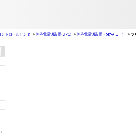
コントロールセンタ
>
無停電電源装置(UPS)
>
無停電電源装置（5kVA以下）
>
ブ
)