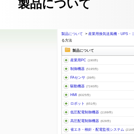
製品について
製品について
>
産業用換気送風機・UPS・
る方法
製品について
産業用PC
(190件)
制御機器
(5195件)
FAセンサ
(39件)
駆動機器
(7240件)
HMI
(8325件)
ロボット
(651件)
低圧配電制御機器
(1169件)
高圧配電制御機器
(628件)
省エネ・検針・配電監視システム
(216件