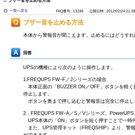
ブザー音を止める方法
一覧へ戻る
FAQ番号 : 13246
公開日時 : 2012/02/24 21:3
ブザー音を止める方法
本体から警報音が聞こえます。止めるにはどうすれ
回答
UPSの機種により次のように操作します。
1.FREQUPS FW−F／Jシリーズの場合
本体正面の「BUZZER ON／OFF」ボタンを軽
停止します。
ボタンを奥まで押し込むと警報音は完全に停止し
2．FREQUPS FW−A／S／Vシリーズ、PowerUP
UPS本体の「ON」ボタンを短く押すことで一時
また、UPS管理キット（FREQSHIP）より、警
ができます。