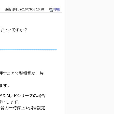
8
更新日時 : 2016/03/08 10:28
印刷
ばいいですか？
く押すことで警報音が一時
ます。
S AX-M／Pシリーズの場合
停止します。
報音の一時停止や消音設定