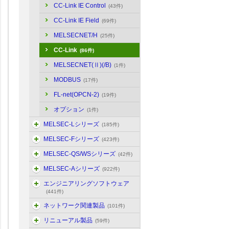
CC-Link IE Control
(43件)
CC-Link IE Field
(69件)
MELSECNET/H
(25件)
CC-Link
(86件)
MELSECNET(Ⅱ)(/B)
(1件)
MODBUS
(17件)
FL-net(OPCN-2)
(19件)
オプション
(1件)
MELSEC-Lシリーズ
(185件)
MELSEC-Fシリーズ
(423件)
MELSEC-QS/WSシリーズ
(42件)
MELSEC-Aシリーズ
(922件)
エンジニアリングソフトウェア
(441件)
ネットワーク関連製品
(101件)
リニューアル製品
(59件)