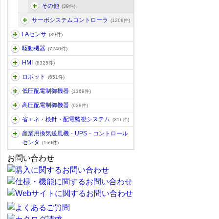
その他
(39件)
サーボシステムコントローラ
(1208件)
FAセンサ
(39件)
駆動機器
(7240件)
HMI
(8325件)
ロボット
(651件)
低圧配電制御機器
(1169件)
高圧配電制御機器
(628件)
省エネ・検針・配電監視システム
(216件)
産業用換気送風機・UPS・コントロール
センタ
(160件)
お問い合わせ