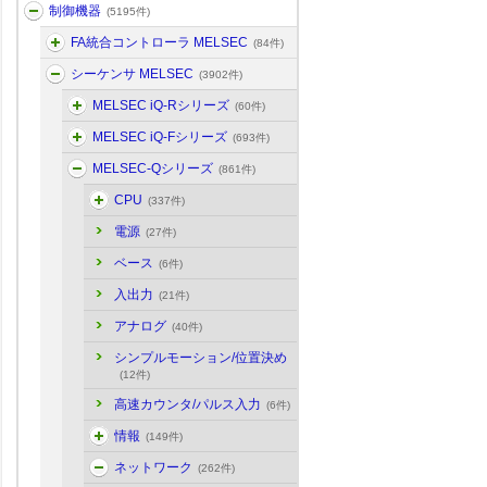
制御機器
(5195件)
FA統合コントローラ MELSEC
(84件)
シーケンサ MELSEC
(3902件)
MELSEC iQ-Rシリーズ
(60件)
MELSEC iQ-Fシリーズ
(693件)
MELSEC-Qシリーズ
(861件)
CPU
(337件)
電源
(27件)
ベース
(6件)
入出力
(21件)
アナログ
(40件)
シンプルモーション/位置決め
(12件)
高速カウンタ/パルス入力
(6件)
情報
(149件)
ネットワーク
(262件)