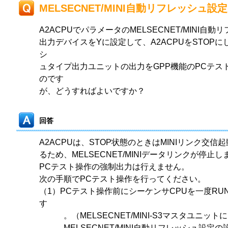
MELSECNET/MINI自動リフレッシュ
A2ACPUでパラメータのMELSECNET/MINI自
出力デバイスをYに設定して、A2ACPUをSTOP
シ
ュタイプ出力ユニットの出力をGPP機能のPCテス
のです
が、どうすればよいですか？
回答
A2ACPUは、STOP状態のときはMINIリンク交信起
るため、MELSECNET/MINIデータリンクが停
PCテスト操作の強制出力は行えません。
次の手順でPCテスト操作を行ってください。
（1）PCテスト操作前にシーケンサCPUを一度RU
す
。（MELSECNET/MINI-S3マスタユニット
MELSECNET/MINI自動リフレッシュ設定