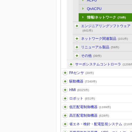
ACPU
QnACPU
情報/ネットワーク
(79件)
エンジニアリングソフトウェア
(441件)
ネットワーク関連製品
(101件)
リニューアル製品
(59件)
その他
(39件)
サーボシステムコントローラ
(1208
FAセンサ
(39件)
駆動機器
(7240件)
HMI
(8325件)
ロボット
(651件)
低圧配電制御機器
(1169件)
高圧配電制御機器
(628件)
省エネ・検針・配電監視システム
(216件