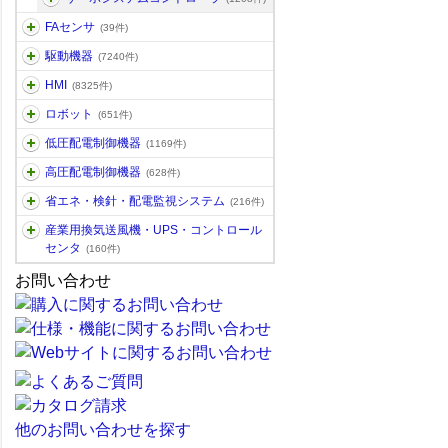
FAセンサ
(39件)
駆動機器
(7240件)
HMI
(8325件)
ロボット
(651件)
低圧配電制御機器
(1169件)
高圧配電制御機器
(628件)
省エネ・検針・配電監視システム
(216件)
産業用換気送風機・UPS・コントロール
センタ
(160件)
お問い合わせ
他のお問い合わせを探す