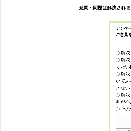
疑問・問題は解決されま
アンケー
ご意見
解決
解決
りたい
解決
いてあ
きない
解決
明が不
その