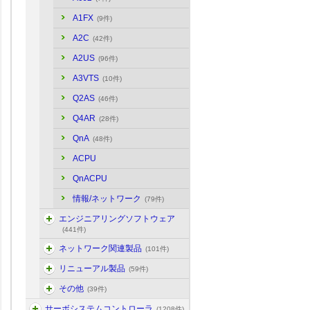
A1FX
(9件)
A2C
(42件)
A2US
(96件)
A3VTS
(10件)
Q2AS
(46件)
Q4AR
(28件)
QnA
(48件)
ACPU
QnACPU
情報/ネットワーク
(79件)
エンジニアリングソフトウェア
(441件)
ネットワーク関連製品
(101件)
リニューアル製品
(59件)
その他
(39件)
サーボシステムコントローラ
(1208件)