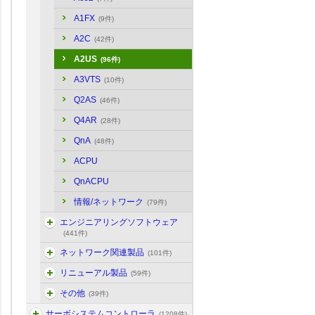
A1FX
(9件)
A2C
(42件)
A2US
(96件)
A3VTS
(10件)
Q2AS
(46件)
Q4AR
(28件)
QnA
(48件)
ACPU
QnACPU
情報/ネットワーク
(79件)
エンジニアリングソフトウェア
(441件)
ネットワーク関連製品
(101件)
リニューアル製品
(59件)
その他
(39件)
サーボシステムコントローラ
(1208件)