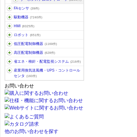
FAセンサ
(39件)
駆動機器
(7240件)
HMI
(8325件)
ロボット
(651件)
低圧配電制御機器
(1169件)
高圧配電制御機器
(628件)
省エネ・検針・配電監視システム
(216件)
産業用換気送風機・UPS・コントロール
センタ
(160件)
お問い合わせ
他のお問い合わせを探す