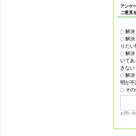
アンケー
ご意見
解決
解決
りたい
解決
いてあ
きない
解決
明が不
その
お問い合