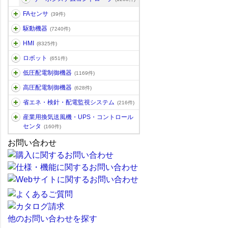
FAセンサ
(39件)
駆動機器
(7240件)
HMI
(8325件)
ロボット
(651件)
低圧配電制御機器
(1169件)
高圧配電制御機器
(628件)
省エネ・検針・配電監視システム
(216件)
産業用換気送風機・UPS・コントロール
センタ
(160件)
お問い合わせ
他のお問い合わせを探す