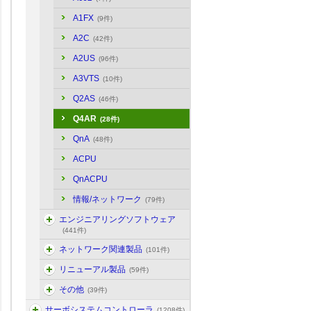
A1FX
(9件)
A2C
(42件)
A2US
(96件)
A3VTS
(10件)
Q2AS
(46件)
Q4AR
(28件)
QnA
(48件)
ACPU
QnACPU
情報/ネットワーク
(79件)
エンジニアリングソフトウェア
(441件)
ネットワーク関連製品
(101件)
リニューアル製品
(59件)
その他
(39件)
サーボシステムコントローラ
(1208件)