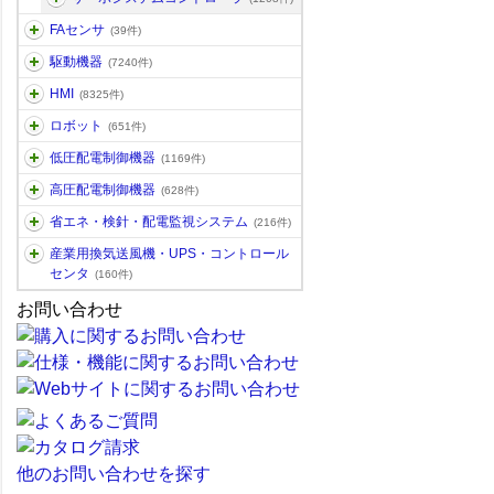
FAセンサ
(39件)
駆動機器
(7240件)
HMI
(8325件)
ロボット
(651件)
低圧配電制御機器
(1169件)
高圧配電制御機器
(628件)
省エネ・検針・配電監視システム
(216件)
産業用換気送風機・UPS・コントロール
センタ
(160件)
お問い合わせ
他のお問い合わせを探す