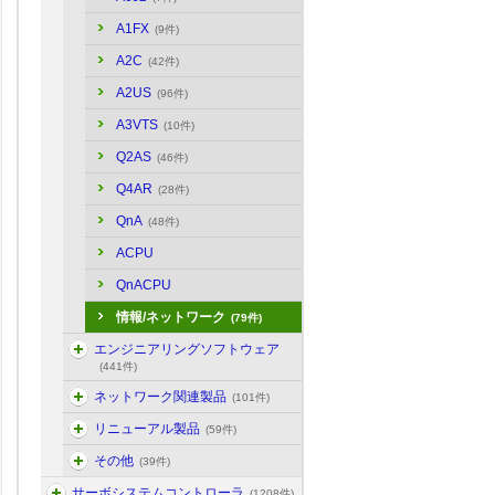
A1FX
(9件)
A2C
(42件)
A2US
(96件)
A3VTS
(10件)
Q2AS
(46件)
Q4AR
(28件)
QnA
(48件)
ACPU
QnACPU
情報/ネットワーク
(79件)
エンジニアリングソフトウェア
(441件)
ネットワーク関連製品
(101件)
リニューアル製品
(59件)
その他
(39件)
サーボシステムコントローラ
(1208件)