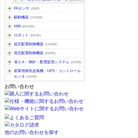
FAセンサ
(39件)
駆動機器
(7240件)
HMI
(8325件)
ロボット
(651件)
低圧配電制御機器
(1169件)
高圧配電制御機器
(628件)
省エネ・検針・配電監視システム
(216件)
産業用換気送風機・UPS・コントロール
センタ
(160件)
お問い合わせ
他のお問い合わせを探す