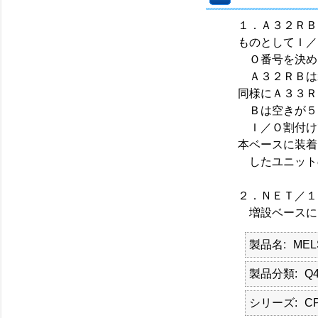
１．Ａ３２ＲＢ
ものとしてＩ／
Ｏ番号を決め
Ａ３２ＲＢは
同様にＡ３３Ｒ
Ｂは空きが５
Ｉ／Ｏ割付け
本ベースに装着
したユニット
２．ＮＥＴ／１
増設ベースに
製品名
MEL
製品分類
Q
シリーズ
C