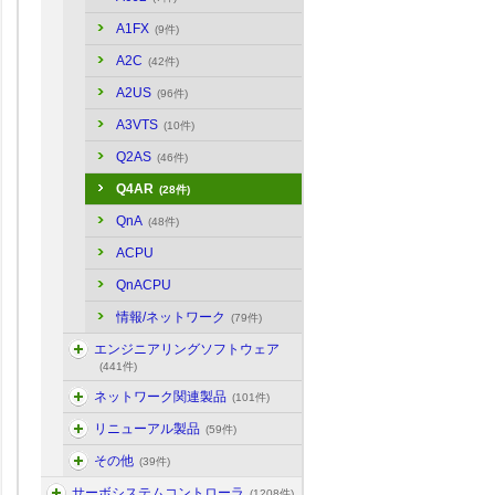
A1FX
(9件)
A2C
(42件)
A2US
(96件)
A3VTS
(10件)
Q2AS
(46件)
Q4AR
(28件)
QnA
(48件)
ACPU
QnACPU
情報/ネットワーク
(79件)
エンジニアリングソフトウェア
(441件)
ネットワーク関連製品
(101件)
リニューアル製品
(59件)
その他
(39件)
サーボシステムコントローラ
(1208件)