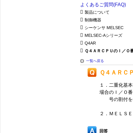
よくあるご質問(FAQ)
製品について
制御機器
シーケンサ MELSEC
MELSEC-Aシリーズ
Q4AR
Ｑ４ＡＲＣＰＵのＩ／Ｏ番号
一覧へ戻る
Ｑ４ＡＲＣ
１．二重化基本
場合のＩ／Ｏ番
号の割付を教
２．ＭＥＬＳＥ
回答