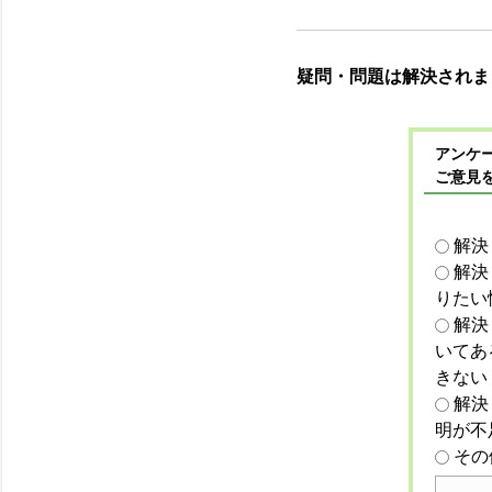
疑問・問題は解決されま
アンケー
ご意見
解決
解決
りたい
解決
いてあ
きない
解決
明が不
その