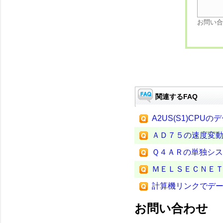
お問い合
関連するFAQ
A2US(S1)CPU
ＡＤ７５の速度変
Ｑ４ＡＲの単独シ
ＭＥＬＳＥＣＮＥ
計算機リンクでデ
お問い合わせ