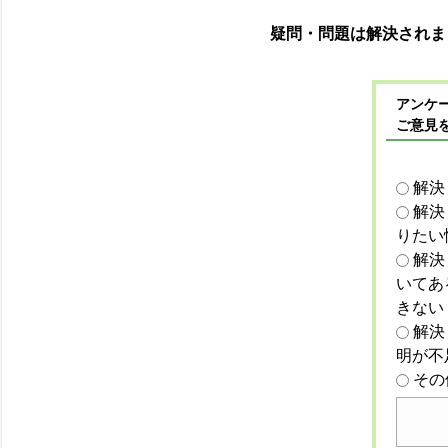
疑問・問題は解決されま
アンケー
ご意見
解決
解決
りたい
解決
いてあ
きない
解決
明が不
その