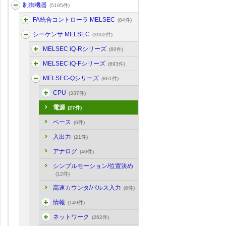
制御機器
(5195件)
FA統合コントローラ MELSEC
(84件)
シーケンサ MELSEC
(3902件)
MELSEC iQ-Rシリーズ
(60件)
MELSEC iQ-Fシリーズ
(693件)
MELSEC-Qシリーズ
(861件)
CPU
(337件)
電源
(27件)
ベース
(6件)
入出力
(21件)
アナログ
(40件)
シンプルモーション/位置決め
(12件)
高速カウンタ/パルス入力
(6件)
情報
(149件)
ネットワーク
(262件)