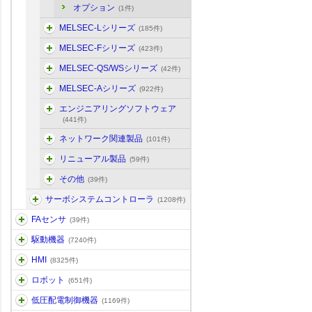
オプション
(1件)
MELSEC-Lシリーズ
(185件)
MELSEC-Fシリーズ
(423件)
MELSEC-QS/WSシリーズ
(42件)
MELSEC-Aシリーズ
(922件)
エンジニアリングソフトウェア
(441件)
ネットワーク関連製品
(101件)
リニューアル製品
(59件)
その他
(39件)
サーボシステムコントローラ
(1208件)
FAセンサ
(39件)
駆動機器
(7240件)
HMI
(8325件)
ロボット
(651件)
低圧配電制御機器
(1169件)