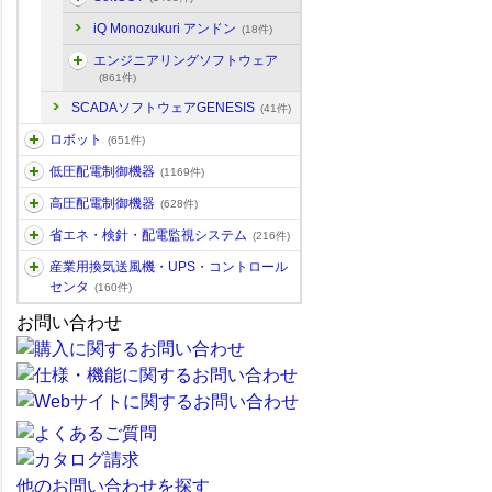
iQ Monozukuri アンドン
(18件)
エンジニアリングソフトウェア
(861件)
SCADAソフトウェアGENESIS
(41件)
ロボット
(651件)
低圧配電制御機器
(1169件)
高圧配電制御機器
(628件)
省エネ・検針・配電監視システム
(216件)
産業用換気送風機・UPS・コントロール
センタ
(160件)
お問い合わせ
他のお問い合わせを探す