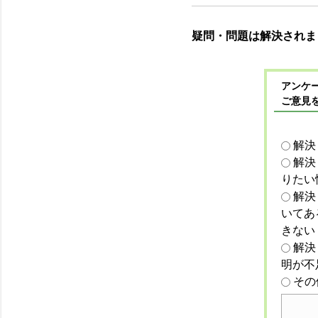
疑問・問題は解決されま
アンケー
ご意見
解決
解決
りたい
解決
いてあ
きない
解決
明が不
その