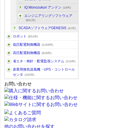
iQ Monozukuri アンドン
(18件)
エンジニアリングソフトウェア
(861件)
SCADAソフトウェアGENESIS
(41件)
ロボット
(651件)
低圧配電制御機器
(1169件)
高圧配電制御機器
(628件)
省エネ・検針・配電監視システム
(216件)
産業用換気送風機・UPS・コントロール
センタ
(160件)
お問い合わせ
他のお問い合わせを探す