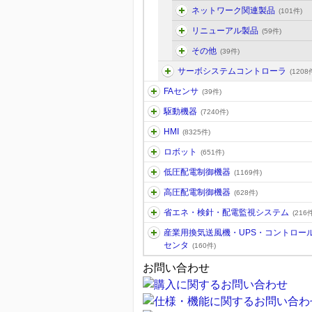
ネットワーク関連製品
(101件)
リニューアル製品
(59件)
その他
(39件)
サーボシステムコントローラ
(1208
FAセンサ
(39件)
駆動機器
(7240件)
HMI
(8325件)
ロボット
(651件)
低圧配電制御機器
(1169件)
高圧配電制御機器
(628件)
省エネ・検針・配電監視システム
(216件
産業用換気送風機・UPS・コントロー
センタ
(160件)
お問い合わせ