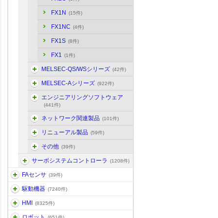
FX1N
(15件)
FX1NC
(4件)
FX1S
(8件)
FX1
(1件)
MELSEC-QS/WSシリーズ
(42件)
MELSEC-Aシリーズ
(922件)
エンジニアリングソフトウェア
(441件)
ネットワーク関連製品
(101件)
リニューアル製品
(59件)
その他
(39件)
サーボシステムコントローラ
(1208件)
FAセンサ
(39件)
駆動機器
(7240件)
HMI
(8325件)
ロボット
(651件)