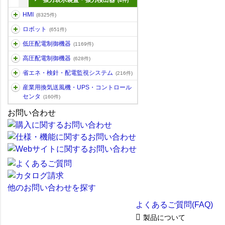
張力表示装置・張力検出器
(4件)
HMI
(8325件)
ロボット
(651件)
低圧配電制御機器
(1169件)
高圧配電制御機器
(628件)
省エネ・検針・配電監視システム
(216件)
産業用換気送風機・UPS・コントロール
センタ
(160件)
お問い合わせ
他のお問い合わせを探す
よくあるご質問(FAQ)
製品について