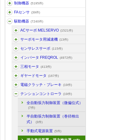
制御機器
(5195件)
FAセンサ
(39件)
駆動機器
(7240件)
ACサーボ MELSERVO
(1521件)
サーボモータ用減速機
(13件)
センサレスサーボ
(115件)
インバータ FREQROL
(4972件)
三相モータ
(413件)
ギヤードモータ
(167件)
電磁クラッチ・ブレーキ
(19件)
テンションコントローラ
(19件)
全自動張力制御装置（微偏位式）
(7件)
半自動張力制御装置（巻径検出
式）
(3件)
手動式電源装置
(5件)