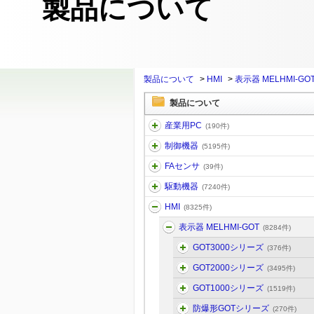
製品について
製品について
>
HMI
>
表示器 MELHMI-GO
製品について
産業用PC
(190件)
制御機器
(5195件)
FAセンサ
(39件)
駆動機器
(7240件)
HMI
(8325件)
表示器 MELHMI-GOT
(8284件)
GOT3000シリーズ
(376件)
GOT2000シリーズ
(3495件)
GOT1000シリーズ
(1519件)
防爆形GOTシリーズ
(270件)