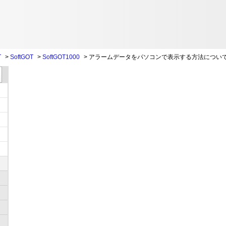
T
>
SoftGOT
>
SoftGOT1000
>
アラームデータをパソコンで表示する方法につい