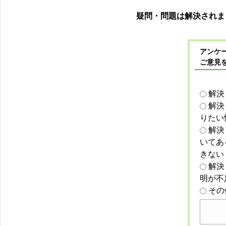
疑問・問題は解決されま
アンケー
ご意見
解決
解決
りたい
解決
いてあ
きない
解決
明が不
その