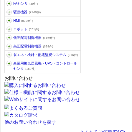
FAセンサ
(39件)
駆動機器
(7240件)
HMI
(8325件)
ロボット
(651件)
低圧配電制御機器
(1169件)
高圧配電制御機器
(628件)
省エネ・検針・配電監視システム
(216件)
産業用換気送風機・UPS・コントロール
センタ
(160件)
お問い合わせ
他のお問い合わせを探す