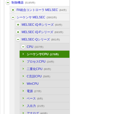
制御機器
(5195件)
FA統合コントローラ MELSEC
(84件)
シーケンサ MELSEC
(3902件)
MELSEC iQ-Rシリーズ
(60件)
MELSEC iQ-Fシリーズ
(693件)
MELSEC-Qシリーズ
(861件)
CPU
(337件)
シーケンサCPU
(175件)
プロセスCPU
(24件)
二重化CPU
(80件)
C言語CPU
(58件)
WinCPU
電源
(27件)
ベース
(6件)
入出力
(21件)
アナログ
(40件)