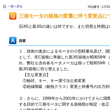
一覧へ戻る
FAQ番号 : 1725
三相モータの規格の変遷に伴う変更点に
旧JISと新JISの違いは何ですか。また切替え時期
回答
１．技術の進歩によるモータの小型軽量化及び、国
として、IEC規格に準拠した新JIS規格が昭和58年（
れ、弊社も含め各モータメーカは揃って昭和59年（1
新JIS規格に切り替えました。
【主な変更点】
①軸径、キー、キー溝寸法公差変更
②絶縁階級（耐熱クラス）変更と枠番号の出力対
２．さらに、1999年から2001年にかけてさらに
する目的で三相モータに関する規格類が制定・改正さ