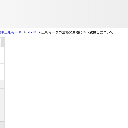
標準三相モータ
>
SF-JR
>
三相モータの規格の変遷に伴う変更点について