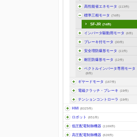
高性能省エネモータ
(113件)
標準三相モータ
(74件)
SF-JR
(74件)
インバータ駆動用モータ
(6件)
ブレーキ付モータ
(30件)
安全増防爆形モータ
(11件)
耐圧防爆形モータ
(12件)
ベクトルインバータ専用モータ
(8件)
ギヤードモータ
(167件)
電磁クラッチ・ブレーキ
(19件)
テンションコントローラ
(19件)
HMI
(8325件)
ロボット
(651件)
低圧配電制御機器
(1169件)
高圧配電制御機器
(628件)