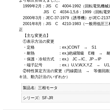
より順次切替えました。
1999年2月：JIS C 4004-1992（回転電気機
JIS C 4034-1,5,6：1999（回転電気機
2000年3月：JEC-37-1979（誘導機）がJEC-21
2001年8月：JIS C 4210-1983（一般用低
正
【主な変更点】
①表示方法の変更
・定格 ：ex.)CONT → S1
・耐熱 ：ex.)絶縁階級 E種 → 耐
・保護・冷却方式 ：ex.) JC→IC、JP→IP
・端子記号 ：ex.）U,V,W,X,Y,Z → U1,V1,
②特性算定方法の変更（円線図法 → 等価回路
キ法、動力計法のいずれか）
製品名
三相モータ
シリーズ
SF-JR