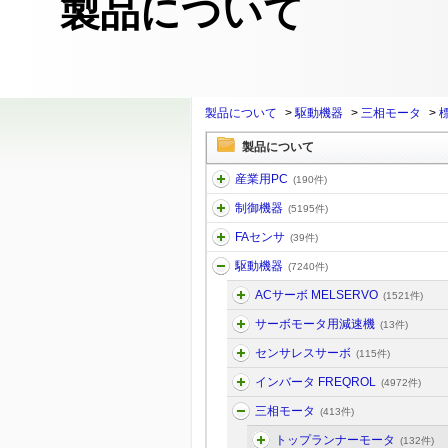
製品について
製品について
>
駆動機器
>
三相モータ
>
製品について
産業用PC
(190件)
制御機器
(5195件)
FAセンサ
(39件)
駆動機器
(7240件)
ACサーボ MELSERVO
(1521件)
サーボモータ用減速機
(13件)
センサレスサーボ
(115件)
インバータ FREQROL
(4972件)
三相モータ
(413件)
トップランナーモータ
(132件)