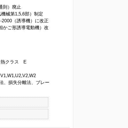
械通則）廃止
械第1,5,6部）制定
37-2000（誘導機）に改正
圧三相かご形誘導電動機）改
熱クラス E
W1,U2,V2,W2
法、損失分離法、ブレー