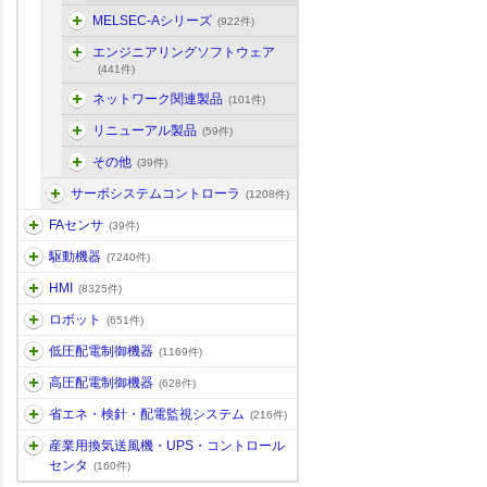
MELSEC-Aシリーズ
(922件)
エンジニアリングソフトウェア
(441件)
ネットワーク関連製品
(101件)
リニューアル製品
(59件)
その他
(39件)
サーボシステムコントローラ
(1208件)
FAセンサ
(39件)
駆動機器
(7240件)
HMI
(8325件)
ロボット
(651件)
低圧配電制御機器
(1169件)
高圧配電制御機器
(628件)
省エネ・検針・配電監視システム
(216件)
産業用換気送風機・UPS・コントロール
センタ
(160件)