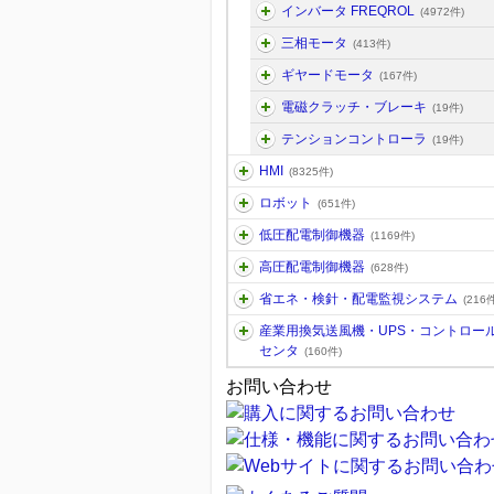
インバータ FREQROL
(4972件)
三相モータ
(413件)
ギヤードモータ
(167件)
電磁クラッチ・ブレーキ
(19件)
テンションコントローラ
(19件)
HMI
(8325件)
ロボット
(651件)
低圧配電制御機器
(1169件)
高圧配電制御機器
(628件)
省エネ・検針・配電監視システム
(216件
産業用換気送風機・UPS・コントロー
センタ
(160件)
お問い合わせ