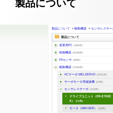
製品について
製品について
>
駆動機器
>
センサレスサー
製品について
産業用PC
(190件)
制御機器
(5195件)
FAセンサ
(39件)
駆動機器
(7240件)
ACサーボ MELSERVO
(1521件)
サーボモータ用減速機
(13件)
センサレスサーボ
(115件)
ドライブユニット（FR-E700E
X）
(71件)
モータ（MM-GKR）
(25件)