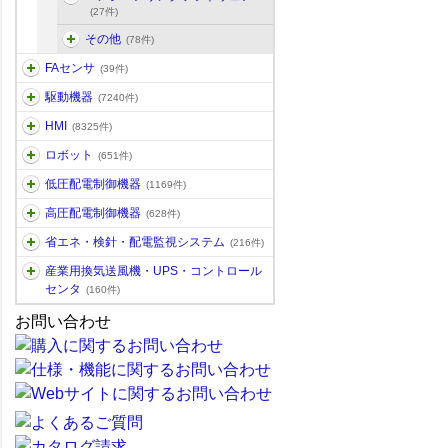
(27件)
その他
(78件)
FAセンサ
(39件)
駆動機器
(7240件)
HMI
(8325件)
ロボット
(651件)
低圧配電制御機器
(1169件)
高圧配電制御機器
(628件)
省エネ・検針・配電監視システム
(216件)
産業用換気送風機・UPS・コントロール
センタ
(160件)
お問い合わせ