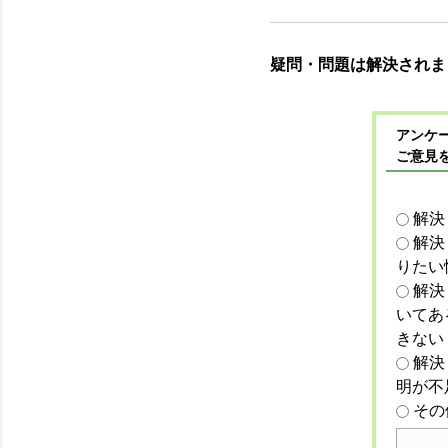
疑問・問題は解決されま
アンケー
ご意見
解決
解決
りたい
解決
いてあ
きない
解決
明が不
その