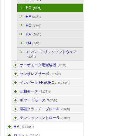
HG
(48件)
HF
(43件)
HC
(77件)
HA
(50件)
LM
(1件)
エンジニアリングソフトウェア
(30件)
サーボモータ用減速機
(13件)
センサレスサーボ
(115件)
インバータ FREQROL
(4972件)
三相モータ
(413件)
ギヤードモータ
(167件)
電磁クラッチ・ブレーキ
(19件)
テンションコントローラ
(19件)
HMI
(8325件)
ロボット
(651件)