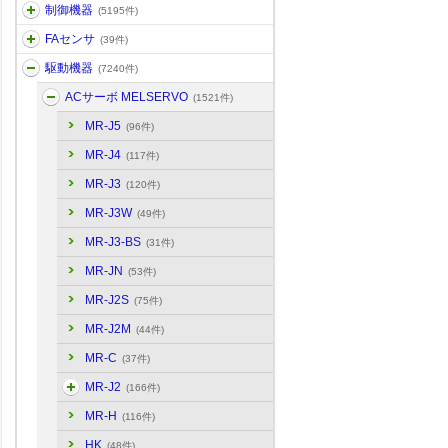
制御機器
(5195件)
FAセンサ
(39件)
駆動機器
(7240件)
ACサーボ MELSERVO
(1521件)
MR-J5
(96件)
MR-J4
(117件)
MR-J3
(120件)
MR-J3W
(49件)
MR-J3-BS
(31件)
MR-JN
(53件)
MR-J2S
(75件)
MR-J2M
(44件)
MR-C
(37件)
MR-J2
(166件)
MR-H
(116件)
HK
(48件)