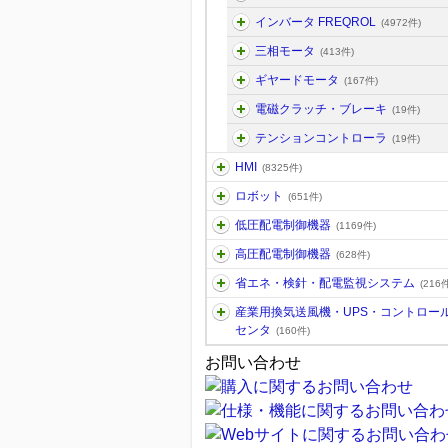
インバータ FREQROL
(4972件)
三相モータ
(413件)
ギヤードモータ
(167件)
電磁クラッチ・ブレーキ
(19件)
テンションコントローラ
(19件)
HMI
(8325件)
ロボット
(651件)
低圧配電制御機器
(1169件)
高圧配電制御機器
(628件)
省エネ・検針・配電監視システム
(216件
産業用換気送風機・UPS・コントロー
センタ
(160件)
お問い合わせ