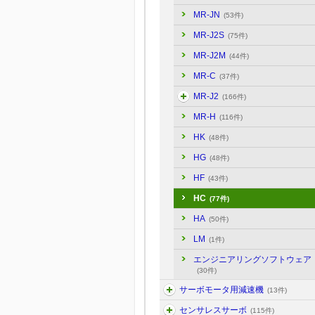
MR-JN
(53件)
MR-J2S
(75件)
MR-J2M
(44件)
MR-C
(37件)
MR-J2
(166件)
MR-H
(116件)
HK
(48件)
HG
(48件)
HF
(43件)
HC
(77件)
HA
(50件)
LM
(1件)
エンジニアリングソフトウェア
(30件)
サーボモータ用減速機
(13件)
センサレスサーボ
(115件)