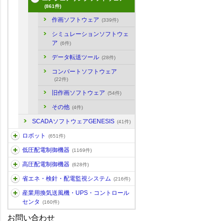
(861件)
作画ソフトウェア
(339件)
シミュレーションソフトウェ
ア
(6件)
データ転送ツール
(28件)
コンバートソフトウェア
(22件)
旧作画ソフトウェア
(54件)
その他
(4件)
SCADAソフトウェアGENESIS
(41件)
ロボット
(651件)
低圧配電制御機器
(1169件)
高圧配電制御機器
(628件)
省エネ・検針・配電監視システム
(216件)
産業用換気送風機・UPS・コントロール
センタ
(160件)
お問い合わせ