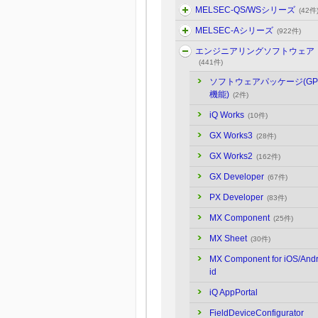
MELSEC-QS/WSシリーズ
(42件
MELSEC-Aシリーズ
(922件)
エンジニアリングソフトウェア
(441件)
ソフトウェアパッケージ(GP
機能)
(2件)
iQ Works
(10件)
GX Works3
(28件)
GX Works2
(162件)
GX Developer
(67件)
PX Developer
(83件)
MX Component
(25件)
MX Sheet
(30件)
MX Component for iOS/And
id
iQ AppPortal
FieldDeviceConfigurator