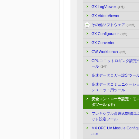
GX LogViewer
(4件)
GX VideoViewer
その他ソフトウェア
(26件)
GX Configurator
(1件)
GX Converter
CW Workbench
(3件)
CPUユニットロギング設定
ール
(2件)
高速データロガー設定ツー
高速データコミュニケーシ
ンユニット用ツール
安全コントローラ設定・モ
タツール
(7件)
フレキシブル高速I/O制御ユ
ット設定ツール
MX OPC UA Module Config
ator