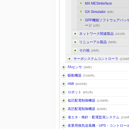
MX MESInterface
GX Simulator
(8件)
GPP機能ソフトウェアパッ
ージ
(1件)
ネットワーク関連製品
(101件)
リニューアル製品
(59件)
その他
(39件)
サーボシステムコントローラ
(1208
FAセンサ
(39件)
駆動機器
(7240件)
HMI
(8325件)
ロボット
(651件)
低圧配電制御機器
(1169件)
高圧配電制御機器
(628件)
省エネ・検針・配電監視システム
(216件
産業用換気送風機・UPS・コントロー