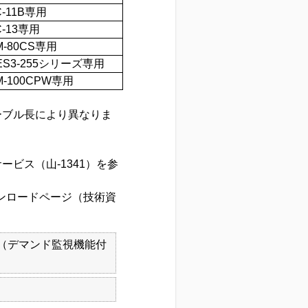
-11B専用
-13専用
-80CS専用
ES3-255シリーズ専用
-100CPW専用
ーブル長により異なりま
ビス（山-1341）を参
ウンロードページ（技術資
（デマンド監視機能付