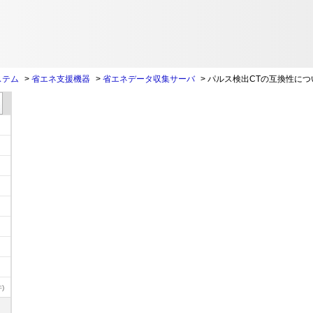
ステム
>
省エネ支援機器
>
省エネデータ収集サーバ
>
パルス検出CTの互換性につ
)