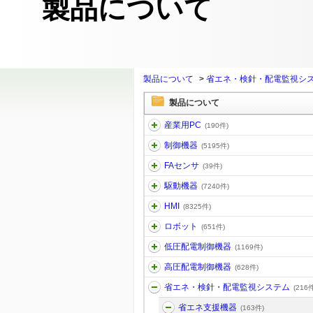
製品について
製品について
>
省エネ・検針・配電監視シ
製品について
産業用PC
(190件)
制御機器
(5195件)
FAセンサ
(39件)
駆動機器
(7240件)
HMI
(8325件)
ロボット
(651件)
低圧配電制御機器
(1169件)
高圧配電制御機器
(628件)
省エネ・検針・配電監視システム
(216件
省エネ支援機器
(163件)