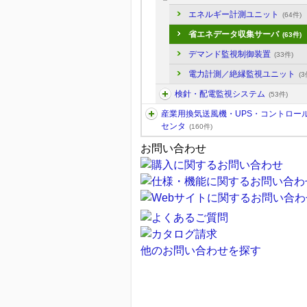
エネルギー計測ユニット
(64件)
省エネデータ収集サーバ
(63件)
デマンド監視制御装置
(33件)
電力計測／絶縁監視ユニット
(3
検針・配電監視システム
(53件)
産業用換気送風機・UPS・コントロー
センタ
(160件)
お問い合わせ
他のお問い合わせを探す