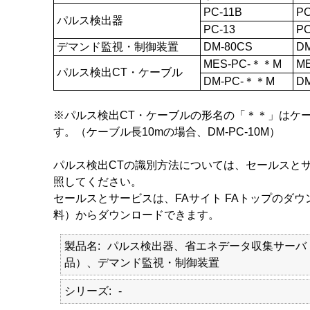
PC-11B
PC
パルス検出器
PC-13
PC
デマンド監視・制御装置
DM-80CS
DM
MES-PC-＊＊M
M
パルス検出CT・ケーブル
DM-PC-＊＊M
DM
※パルス検出CT・ケーブルの形名の「＊＊」はケ
す。（ケーブル長10mの場合、DM-PC-10M）
パルス検出CTの識別方法については、セールスとサー
照してください。
セールスとサービスは、FAサイト FAトップのダ
料）からダウンロードできます。
製品名
パルス検出器、省エネデータ収集サーバ
品）、デマンド監視・制御装置
シリーズ
-