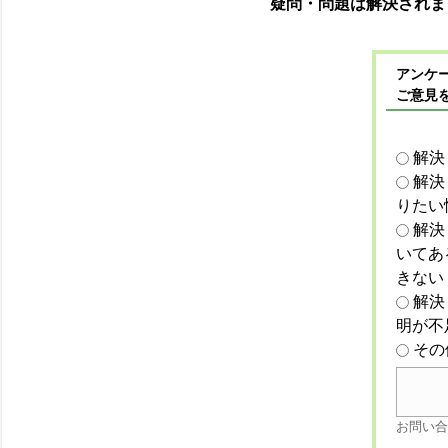
疑問・問題は解決されま
アンケー
ご意見
解決
解決
りたい
解決
いてあ
きない
解決
明が不
その
お問い合