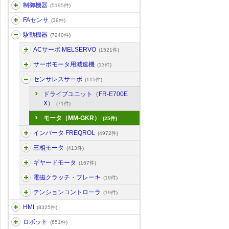
制御機器
(5195件)
FAセンサ
(39件)
駆動機器
(7240件)
ACサーボ MELSERVO
(1521件)
サーボモータ用減速機
(13件)
センサレスサーボ
(115件)
ドライブユニット（FR-E700E
X）
(71件)
モータ（MM-GKR）
(25件)
インバータ FREQROL
(4972件)
三相モータ
(413件)
ギヤードモータ
(167件)
電磁クラッチ・ブレーキ
(19件)
テンションコントローラ
(19件)
HMI
(8325件)
ロボット
(651件)