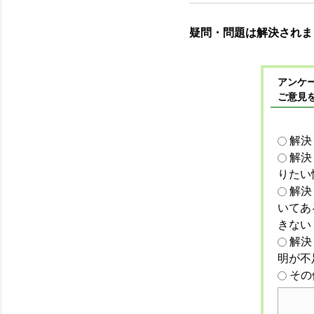
疑問・問題は解決されま
アンケー
ご意見
解決
解決
りたい
解決
いてあ
きない
解決
明が不
その