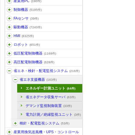
産業用PC
(190件)
制御機器
(5195件)
FAセンサ
(39件)
駆動機器
(7240件)
HMI
(8325件)
ロボット
(651件)
低圧配電制御機器
(1169件)
高圧配電制御機器
(628件)
省エネ・検針・配電監視システム
(216件)
省エネ支援機器
(163件)
エネルギー計測ユニット
(64件)
省エネデータ収集サーバ
(63件)
デマンド監視制御装置
(33件)
電力計測／絶縁監視ユニット
(3件)
検針・配電監視システム
(53件)
産業用換気送風機・UPS・コントロール