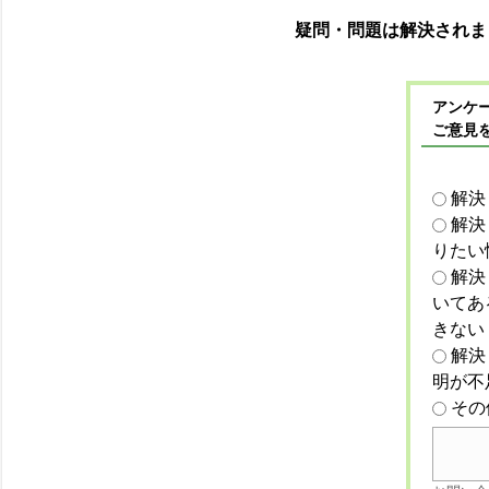
疑問・問題は解決されま
アンケー
ご意見
解決
解決
りたい
解決
いてあ
きない
解決
明が不
その