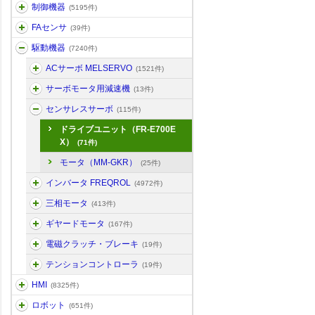
制御機器
(5195件)
FAセンサ
(39件)
駆動機器
(7240件)
ACサーボ MELSERVO
(1521件)
サーボモータ用減速機
(13件)
センサレスサーボ
(115件)
ドライブユニット（FR-E700E
X）
(71件)
モータ（MM-GKR）
(25件)
インバータ FREQROL
(4972件)
三相モータ
(413件)
ギヤードモータ
(167件)
電磁クラッチ・ブレーキ
(19件)
テンションコントローラ
(19件)
HMI
(8325件)
ロボット
(651件)