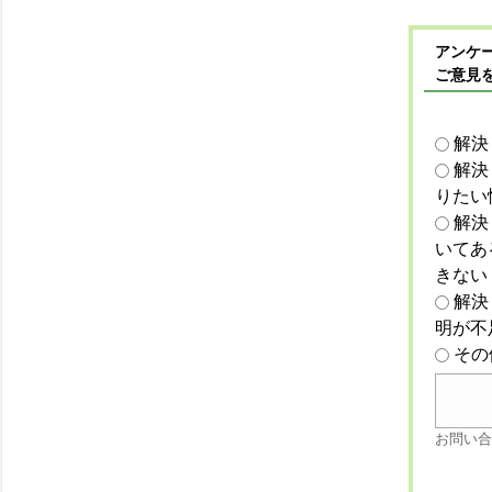
アンケー
ご意見
解決
解決
りたい
解決
いてあ
きない
解決
明が不
その
お問い合