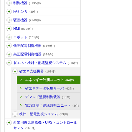
制御機器
(5195件)
FAセンサ
(39件)
駆動機器
(7240件)
HMI
(8325件)
ロボット
(651件)
低圧配電制御機器
(1169件)
高圧配電制御機器
(628件)
省エネ・検針・配電監視システム
(216件)
省エネ支援機器
(163件)
エネルギー計測ユニット
(64件)
省エネデータ収集サーバ
(63件)
デマンド監視制御装置
(33件)
電力計測／絶縁監視ユニット
(3件)
検針・配電監視システム
(53件)
産業用換気送風機・UPS・コントロール
センタ
(160件)