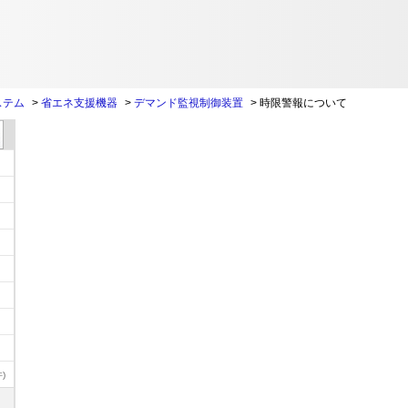
ステム
>
省エネ支援機器
>
デマンド監視制御装置
>
時限警報について
)