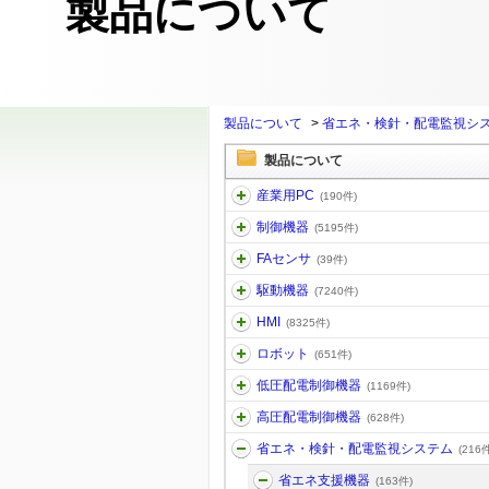
製品について
製品について
>
省エネ・検針・配電監視シ
製品について
産業用PC
(190件)
制御機器
(5195件)
FAセンサ
(39件)
駆動機器
(7240件)
HMI
(8325件)
ロボット
(651件)
低圧配電制御機器
(1169件)
高圧配電制御機器
(628件)
省エネ・検針・配電監視システム
(216件
省エネ支援機器
(163件)