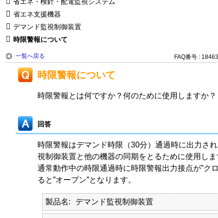
省エネ・検針・配電監視システム
省エネ支援機器
デマンド監視制御装置
時限警報について
一覧へ戻る
FAQ番号 : 1846
時限警報について
時限警報とは何ですか？何のために使用しますか？
回答
時限警報はデマンド時限（30分）通過時に出力さ
視制御装置と他の機器の同期をとるために使用しま
通常動作中の時限通過時に時限警報出力接点が”クロ
ると”オープン”となります。
製品名
デマンド監視制御装置