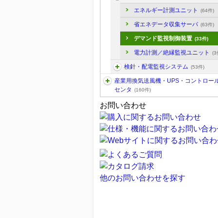
エネルギー計測ユニット
(64件)
省エネデータ収集サーバ
(63件)
デマンド監視制御装置
(33件)
電力計測／絶縁監視ユニット
(3
検針・配電監視システム
(53件)
産業用換気送風機・UPS・コントロー
センタ
(160件)
お問い合わせ
他のお問い合わせを探す