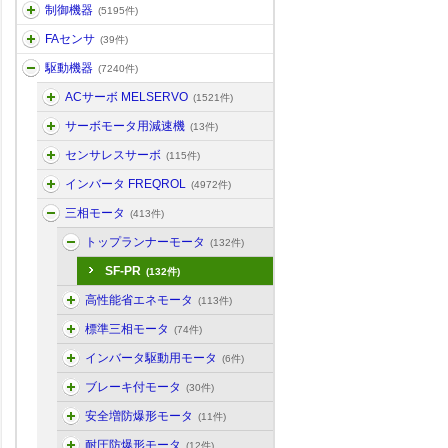
制御機器
(5195件)
FAセンサ
(39件)
駆動機器
(7240件)
ACサーボ MELSERVO
(1521件)
サーボモータ用減速機
(13件)
センサレスサーボ
(115件)
インバータ FREQROL
(4972件)
三相モータ
(413件)
トップランナーモータ
(132件)
SF-PR
(132件)
高性能省エネモータ
(113件)
標準三相モータ
(74件)
インバータ駆動用モータ
(6件)
ブレーキ付モータ
(30件)
安全増防爆形モータ
(11件)
耐圧防爆形モータ
(12件)