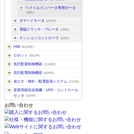
ベクトルインバータ専用モータ
(8件)
ギヤードモータ
(167件)
電磁クラッチ・ブレーキ
(19件)
テンションコントローラ
(19件)
HMI
(8325件)
ロボット
(651件)
低圧配電制御機器
(1169件)
高圧配電制御機器
(628件)
省エネ・検針・配電監視システム
(216件)
産業用換気送風機・UPS・コントロール
センタ
(160件)
お問い合わせ