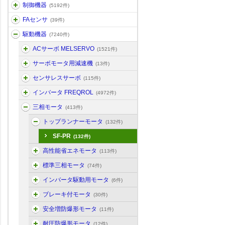
制御機器
(5192件)
FAセンサ
(39件)
駆動機器
(7240件)
ACサーボ MELSERVO
(1521件)
サーボモータ用減速機
(13件)
センサレスサーボ
(115件)
インバータ FREQROL
(4972件)
三相モータ
(413件)
トップランナーモータ
(132件)
SF-PR
(132件)
高性能省エネモータ
(113件)
標準三相モータ
(74件)
インバータ駆動用モータ
(6件)
ブレーキ付モータ
(30件)
安全増防爆形モータ
(11件)
耐圧防爆形モータ
(12件)