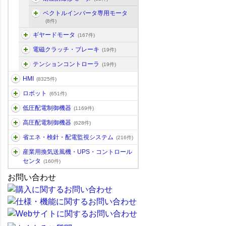
ベクトルインバータ専用モータ
(8件)
ギヤードモータ
(167件)
電磁クラッチ・ブレーキ
(19件)
テンションコントローラ
(19件)
HMI
(8325件)
ロボット
(651件)
低圧配電制御機器
(1169件)
高圧配電制御機器
(628件)
省エネ・検針・配電監視システム
(216件)
産業用換気送風機・UPS・コントロール
センタ
(160件)
お問い合わせ