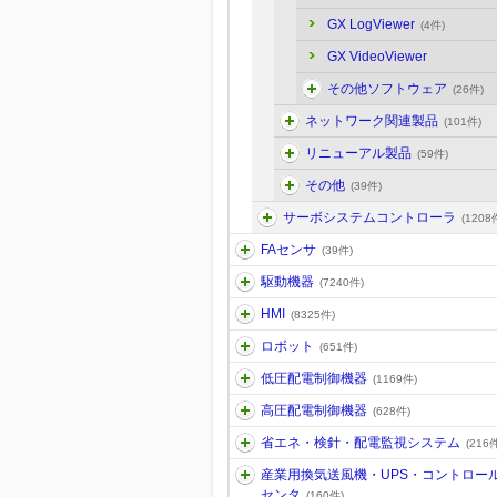
GX LogViewer
(4件)
GX VideoViewer
その他ソフトウェア
(26件)
ネットワーク関連製品
(101件)
リニューアル製品
(59件)
その他
(39件)
サーボシステムコントローラ
(1208
FAセンサ
(39件)
駆動機器
(7240件)
HMI
(8325件)
ロボット
(651件)
低圧配電制御機器
(1169件)
高圧配電制御機器
(628件)
省エネ・検針・配電監視システム
(216件
産業用換気送風機・UPS・コントロー
センタ
(160件)