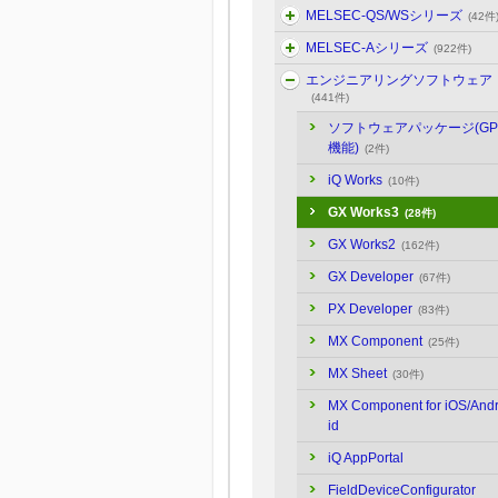
MELSEC-QS/WSシリーズ
(42件
MELSEC-Aシリーズ
(922件)
エンジニアリングソフトウェア
(441件)
ソフトウェアパッケージ(GP
機能)
(2件)
iQ Works
(10件)
GX Works3
(28件)
GX Works2
(162件)
GX Developer
(67件)
PX Developer
(83件)
MX Component
(25件)
MX Sheet
(30件)
MX Component for iOS/And
id
iQ AppPortal
FieldDeviceConfigurator