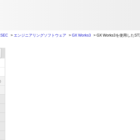
SEC
>
エンジニアリングソフトウェア
>
GX Works3
>
GX Works3を使用した
)