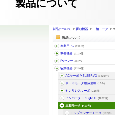
製品について
製品について
>
駆動機器
>
三相モータ
>
製品について
産業用PC
(190件)
制御機器
(5195件)
FAセンサ
(39件)
駆動機器
(7240件)
ACサーボ MELSERVO
(1521件)
サーボモータ用減速機
(13件)
センサレスサーボ
(115件)
インバータ FREQROL
(4972件)
三相モータ
(413件)
トップランナーモータ
(132件)