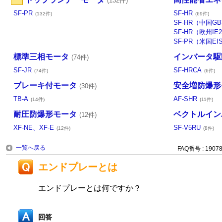
(132件)
SF-PR
SF-HR
(132件)
(69件)
SF-HR（中国G
SF-HR（欧州IE
SF-PR（米国E
標準三相モータ
インバータ駆
(74件)
SF-JR
SF-HRCA
(74件)
(6件)
ブレーキ付モータ
安全増防爆形
(30件)
TB-A
AF-SHR
(14件)
(11件)
耐圧防爆形モータ
ベクトルイン
(12件)
XF-NE、XF-E
SF-V5RU
(12件)
(8件)
一覧へ戻る
FAQ番号 : 1907
エンドプレーとは
エンドプレーとは何ですか？
回答