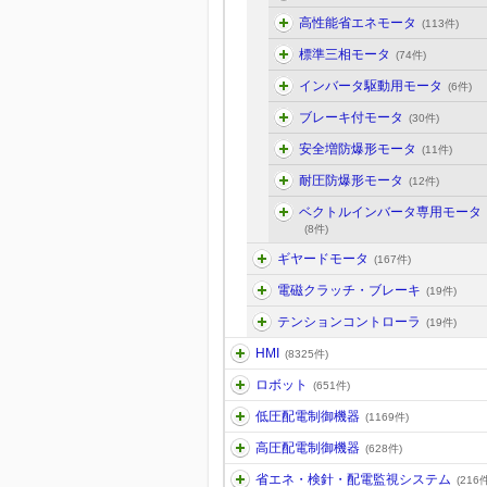
高性能省エネモータ
(113件)
標準三相モータ
(74件)
インバータ駆動用モータ
(6件)
ブレーキ付モータ
(30件)
安全増防爆形モータ
(11件)
耐圧防爆形モータ
(12件)
ベクトルインバータ専用モータ
(8件)
ギヤードモータ
(167件)
電磁クラッチ・ブレーキ
(19件)
テンションコントローラ
(19件)
HMI
(8325件)
ロボット
(651件)
低圧配電制御機器
(1169件)
高圧配電制御機器
(628件)
省エネ・検針・配電監視システム
(216件