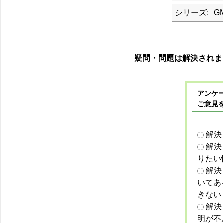
シリーズ
GM
疑問・問題は解決されま
アンケー
ご意見
解決
解決
りたい
解決
いてあ
きない
解決
明が不