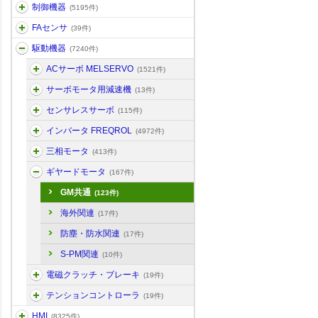
制御機器
(5195件)
FAセンサ
(39件)
駆動機器
(7240件)
ACサーボ MELSERVO
(1521件)
サーボモータ用減速機
(13件)
センサレスサーボ
(115件)
インバータ FREQROL
(4972件)
三相モータ
(413件)
ギヤードモータ
(167件)
GM共通
(123件)
海外関連
(17件)
防塵・防水関連
(17件)
S-PM関連
(10件)
電磁クラッチ・ブレーキ
(19件)
テンションコントローラ
(19件)
HMI
(8325件)