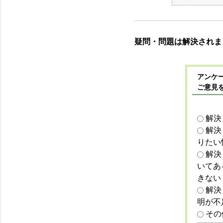
疑問・問題は解決されま
アンケー
ご意見
解決
解決
りたい
解決
いてあ
きない
解決
明が不
その