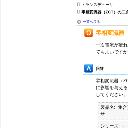
トランスデューサ
零相変流器（ZCT）の二
一覧へ戻る
零相変流器
一次電流が流れ
てもよいですか
回答
零相変流器（Z
に影響を与える
してください。
製品名
集合
サ
シリーズ
-