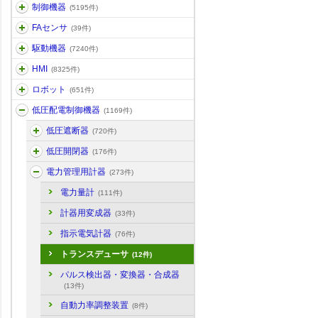
制御機器
(5195件)
FAセンサ
(39件)
駆動機器
(7240件)
HMI
(8325件)
ロボット
(651件)
低圧配電制御機器
(1169件)
低圧遮断器
(720件)
低圧開閉器
(176件)
電力管理用計器
(273件)
電力量計
(111件)
計器用変成器
(33件)
指示電気計器
(76件)
トランスデューサ
(12件)
パルス検出器・変換器・合成器
(13件)
自動力率調整装置
(8件)