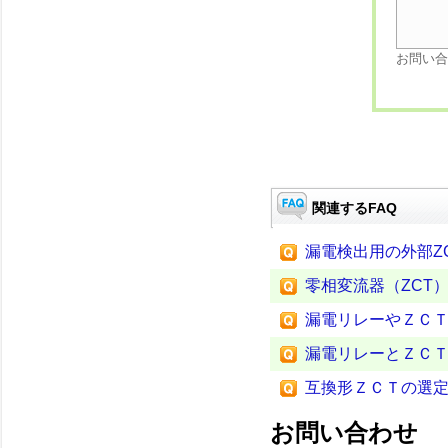
お問い合
関連するFAQ
漏電検出用の外部Z
零相変流器（ZCT
漏電リレーやＺＣ
漏電リレーとＺＣ
互換形ＺＣＴの選
お問い合わせ