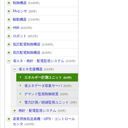
制御機器
(5195件)
FAセンサ
(39件)
駆動機器
(7240件)
HMI
(8325件)
ロボット
(651件)
低圧配電制御機器
(1169件)
高圧配電制御機器
(628件)
省エネ・検針・配電監視システム
(216件)
省エネ支援機器
(163件)
エネルギー計測ユニット
(64件)
省エネデータ収集サーバ
(63件)
デマンド監視制御装置
(33件)
電力計測／絶縁監視ユニット
(3件)
検針・配電監視システム
(53件)
産業用換気送風機・UPS・コントロール
センタ
(160件)